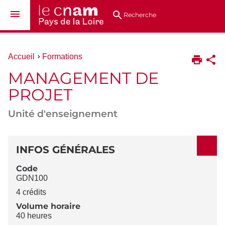
Aller
Navigation
Accès
Connexion
au
directs
Recherche
contenu
Vous
Accueil
Formations
êtes
MANAGEMENT DE
ici :
PROJET
Unité d'enseignement
DÉTAILS
INFOS GÉNÉRALES
Code
GDN100
4 crédits
Volume horaire
40 heures