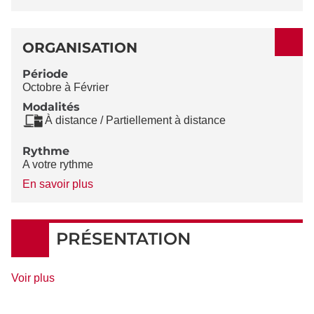
ORGANISATION
Période
Octobre à Février
Modalités
À distance / Partiellement à distance
Rythme
A votre rythme
à
En savoir plus
propos
du
Rythme
PRÉSENTATION
de
Voir plus
détails