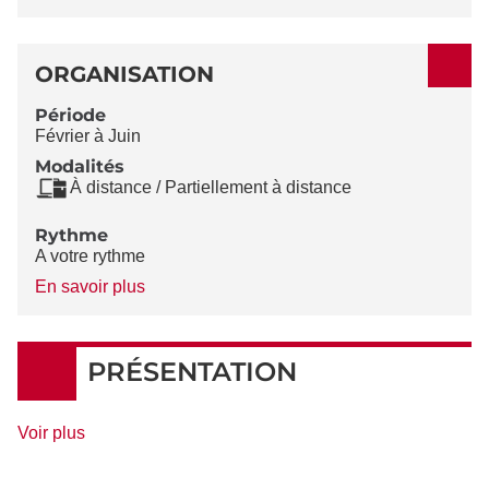
ORGANISATION
Période
Février à Juin
Modalités
À distance / Partiellement à distance
Rythme
A votre rythme
à
En savoir plus
propos
du
Rythme
PRÉSENTATION
de
Voir plus
détails