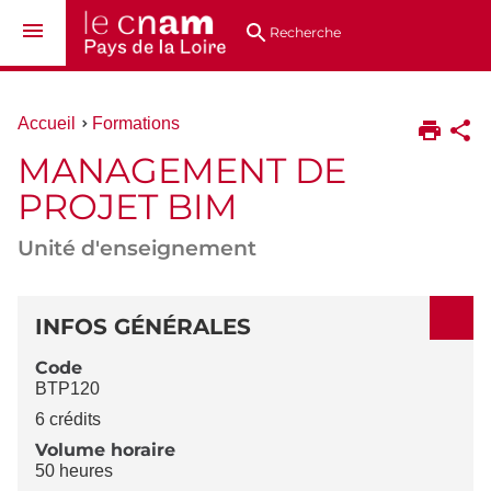
Aller
Navigation
Accès
Connexion
au
directs
Recherche
contenu
Vous
Accueil
Formations
êtes
MANAGEMENT DE
ici :
PROJET BIM
Unité d'enseignement
DÉTAILS
INFOS GÉNÉRALES
Code
BTP120
6 crédits
Volume horaire
50 heures