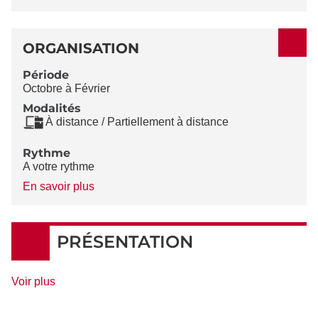
ORGANISATION
Période
Octobre à Février
Modalités
À distance / Partiellement à distance
Rythme
A votre rythme
à
En savoir plus
propos
du
Rythme
PRÉSENTATION
de
Voir plus
détails