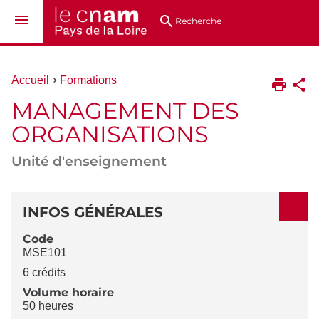
Aller
Navigation
Accès
Connexion
au
directs
Recherche
contenu
Vous
Accueil
Formations
êtes
MANAGEMENT DES
ici :
ORGANISATIONS
Unité d'enseignement
DÉTAILS
INFOS GÉNÉRALES
Code
MSE101
6 crédits
Volume horaire
50 heures