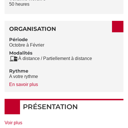
50 heures
ORGANISATION
Période
Octobre à Février
Modalités
À distance / Partiellement à distance
Rythme
A votre rythme
à
En savoir plus
propos
du
Rythme
PRÉSENTATION
de
Voir plus