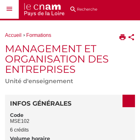
Aller
Navigation
Accès
Connexion
au
directs
Recherche
contenu
Vous
Accueil
Formations
êtes
MANAGEMENT ET
ici :
ORGANISATION DES
ENTREPRISES
Unité d'enseignement
DÉTAILS
INFOS GÉNÉRALES
Code
MSE102
6 crédits
Volume horaire