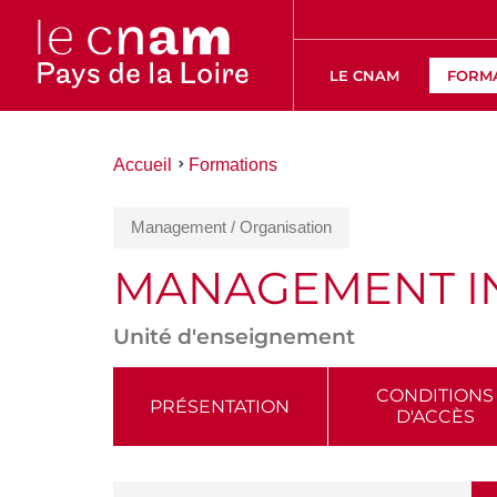
LE CNAM
FORM
Vous
Accueil
Formations
êtes
ici :
Management / Organisation
MANAGEMENT IN
Unité d'enseignement
ACCÉDER
CONDITIONS
PRÉSENTATION
D'ACCÈS
AUX
SECTIONS