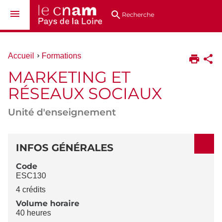
Aller
Navigation
Accès
Connexion
au
directs
Recherche
contenu
Vous
Accueil
Formations
êtes
MARKETING ET
ici :
RÉSEAUX SOCIAUX
Unité d'enseignement
DÉTAILS
INFOS GÉNÉRALES
Code
ESC130
4 crédits
Volume horaire
40 heures