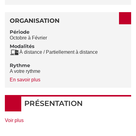
ORGANISATION
Période
Octobre à Février
Modalités
À distance / Partiellement à distance
Rythme
A votre rythme
à
En savoir plus
propos
du
Rythme
PRÉSENTATION
de
Voir plus
détails