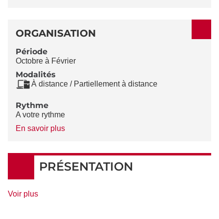
ORGANISATION
Période
Octobre à Février
Modalités
À distance / Partiellement à distance
Rythme
A votre rythme
à
En savoir plus
propos
du
Rythme
PRÉSENTATION
de
Voir plus
détails