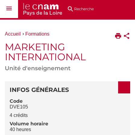
Aller
Navigation
Accès
Connexion
au
directs
Recherche
contenu
Vous
Accueil
Formations
êtes
MARKETING
ici :
INTERNATIONAL
Unité d'enseignement
DÉTAILS
INFOS GÉNÉRALES
Code
DVE105
4 crédits
Volume horaire
40 heures