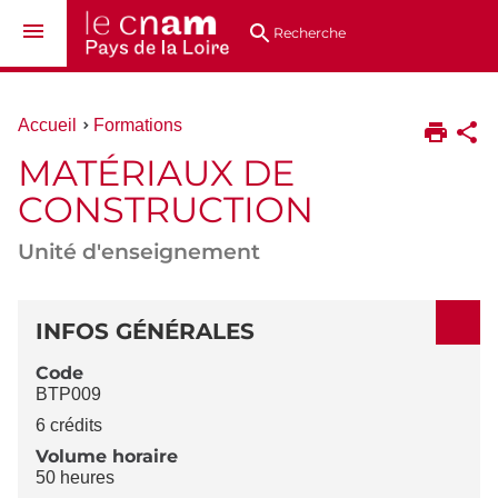
Aller
Navigation
Accès
Connexion
au
directs
Recherche
contenu
Vous
Accueil
Formations
êtes
MATÉRIAUX DE
ici :
CONSTRUCTION
Unité d'enseignement
DÉTAILS
INFOS GÉNÉRALES
Code
BTP009
6 crédits
Volume horaire
50 heures