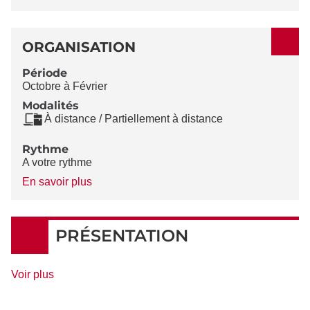
ORGANISATION
Période
Octobre à Février
Modalités
À distance / Partiellement à distance
Rythme
A votre rythme
à
En savoir plus
propos
du
Rythme
PRÉSENTATION
de
Voir plus
détails