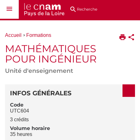
Aller
Navigation
Accès
Connexion
au
directs
Recherche
contenu
Vous
Accueil
Formations
êtes
MATHÉMATIQUES
ici :
POUR INGÉNIEUR
Unité d'enseignement
DÉTAILS
INFOS GÉNÉRALES
Code
UTC604
3 crédits
Volume horaire
35 heures