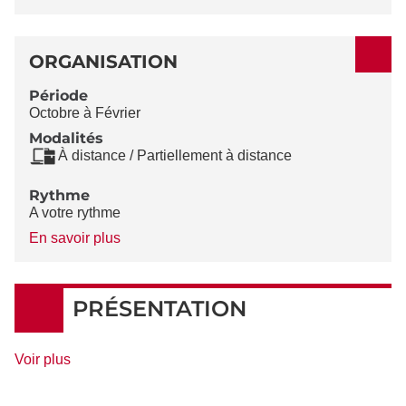
ORGANISATION
Période
Octobre à Février
Modalités
À distance / Partiellement à distance
Rythme
A votre rythme
à
En savoir plus
propos
du
Rythme
PRÉSENTATION
de
Voir plus
détails