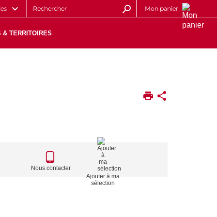
les
Mon panier
 & TERRITOIRES
CALL
TO
Nous contacter
Ajouter à ma
ACTIONS
sélection