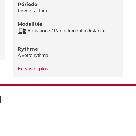
Période
Février à Juin
Modalités
À distance / Partiellement à distance
Rythme
A votre rythme
à
En savoir plus
propos
du
Rythme
N