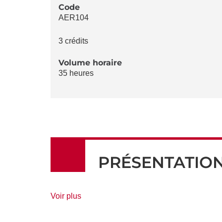
LA
Code
AER104
FICHE
3 crédits
Volume horaire
35 heures
PRÉSENTATIO
de
Voir plus
détails