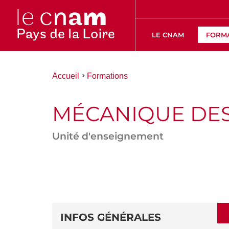
LE CNAM
FORM
Vous
Accueil
Formations
êtes
ici :
MÉCANIQUE DES
Unité d'enseignement
ACCÉDER
AUX
SECTIONS
DÉTAILS
DE
INFOS GÉNÉRALES