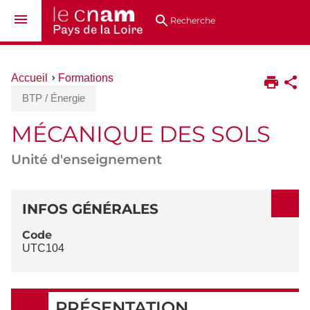
Aller
Navigation
Accès
Connexion
au
directs
Recherche
contenu
Vous
Accueil
Formations
êtes
BTP / Énergie
ici :
MÉCANIQUE DES SOLS
Unité d'enseignement
DÉTAILS
INFOS GÉNÉRALES
Code
UTC104
PRÉSENTATION