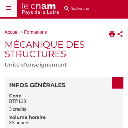
Aller
Navigation
Accès
Connexion
au
directs
Recherche
contenu
Vous
Accueil
Formations
êtes
MÉCANIQUE DES
ici :
STRUCTURES
Unité d'enseignement
DÉTAILS
INFOS GÉNÉRALES
Code
BTP128
3 crédits
Volume horaire
35 heures