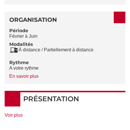
ORGANISATION
Période
Février à Juin
Modalités
À distance / Partiellement à distance
Rythme
A votre rythme
à
En savoir plus
propos
du
Rythme
PRÉSENTATION
de
Voir plus
détails