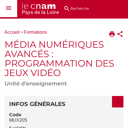
Aller
Navigation
Accès
Connexion
au
directs
Recherche
contenu
Vous
Accueil
Formations
êtes
MÉDIA NUMÉRIQUES
ici :
AVANCÉS :
PROGRAMMATION DES
JEUX VIDÉO
Unité d'enseignement
DÉTAILS
INFOS GÉNÉRALES
Code
MUX205