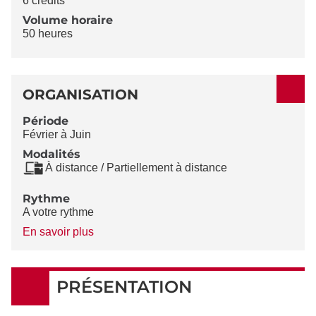
6 crédits
Volume horaire
50 heures
ORGANISATION
Période
Février à Juin
Modalités
À distance / Partiellement à distance
Rythme
A votre rythme
à
En savoir plus
propos
du
Rythme
PRÉSENTATION