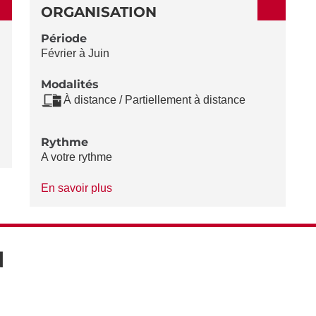
ORGANISATION
Période
Février à Juin
Modalités
À distance / Partiellement à distance
Rythme
A votre rythme
à
En savoir plus
propos
du
Rythme
N