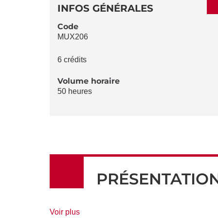
DÉTAILS
DE
INFOS GÉNÉRALES
LA
Code
MUX206
FICHE
6 crédits
Volume horaire
50 heures
PRÉSENTATIO
de
Voir plus