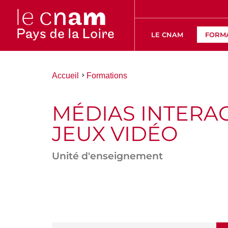
LE CNAM
FORM
Vous
Accueil
Formations
êtes
ici :
MÉDIAS INTERAC
JEUX VIDÉO
Unité d'enseignement
ACCÉDER
AUX
SECTIONS