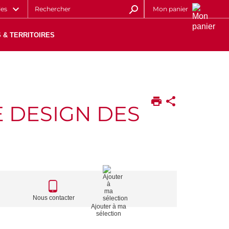
les
Mon panier
 & TERRITOIRES
E DESIGN DES
CALL
TO
Nous contacter
Ajouter à ma
ACTIONS
sélection