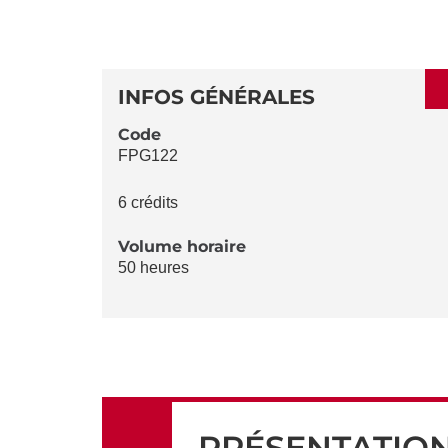
AUX
SECTIONS
DÉTAILS
DE
INFOS GÉNÉRALES
LA
Code
FPG122
FICHE
6 crédits
Volume horaire
50 heures
PRÉSENTATIO