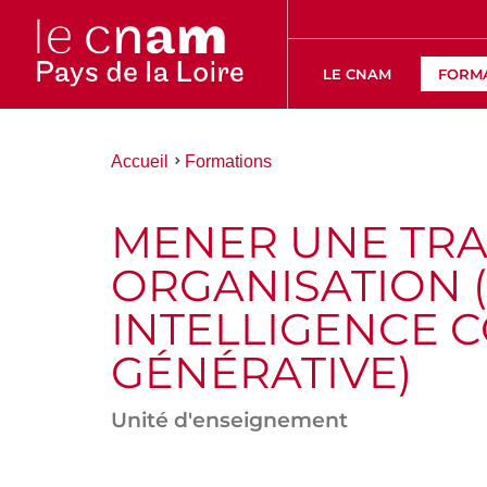
LE CNAM
FORM
Vous
Accueil
Formations
êtes
ici :
MENER UNE TR
ORGANISATION (
INTELLIGENCE CO
GÉNÉRATIVE)
Unité d'enseignement
ACCÉDER