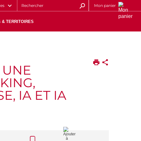
les
Mon panier
 & TERRITOIRES
 UNE
KING,
, IA ET IA
CALL