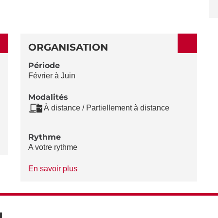
ORGANISATION
Période
Février à Juin
Modalités
À distance / Partiellement à distance
Rythme
A votre rythme
à
En savoir plus
propos
du
Rythme
N