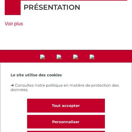
Rythme
PRÉSENTATION
de
Voir plus
détails
Le site utilise des cookies
Accès direct
➜
Consultez notre politique en matière de protection des
Notre e-boutique
données.
Espace numérique de formation
Le Cnam recrute
Contacts et plans d'accès
Tout accepter
Réclamations
Personnaliser
CALL