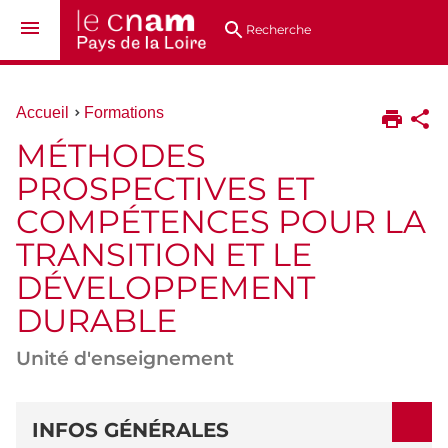
Aller
Navigation
Accès
Connexion
au
directs
Recherche
contenu
Vous
Accueil
Formations
êtes
MÉTHODES
ici :
PROSPECTIVES ET
COMPÉTENCES POUR LA
TRANSITION ET LE
DÉVELOPPEMENT
DURABLE
Unité d'enseignement
DÉTAILS
INFOS GÉNÉRALES