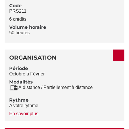
Code
PRS211
6 crédits
Volume horaire
50 heures
ORGANISATION
Période
Octobre à Février
Modalités
À distance / Partiellement à distance
Rythme
A votre rythme
à
En savoir plus
propos
du