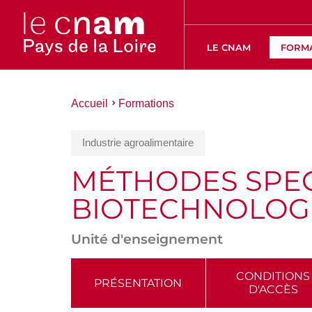
LE CNAM
FORM
Vous
Accueil
Formations
êtes
ici :
Industrie agroalimentaire
MÉTHODES SPE
BIOTECHNOLOGIE
Unité d'enseignement
ACCÉDER
CONDITIONS
PRÉSENTATION
D'ACCÈS
AUX