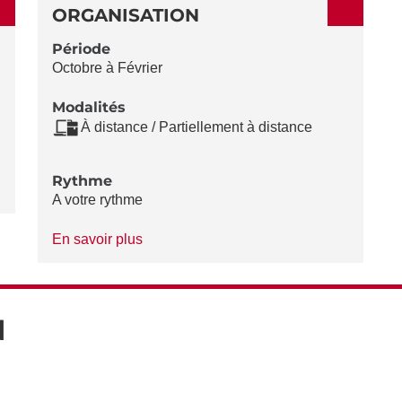
ORGANISATION
Période
Octobre à Février
Modalités
À distance / Partiellement à distance
Rythme
A votre rythme
à
En savoir plus
propos
du
Rythme
N