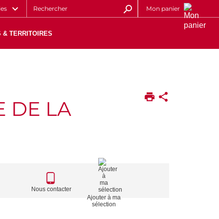
les
Mon panier
 & TERRITOIRES
E DE LA
CALL
TO
Nous contacter
Ajouter à ma
ACTIONS
sélection