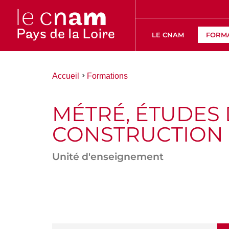
LE CNAM
FORM
Vous
Accueil
Formations
êtes
ici :
MÉTRÉ, ÉTUDES 
CONSTRUCTION
Unité d'enseignement
ACCÉDER
AUX
SECTIONS