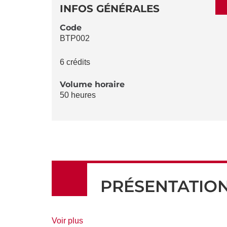
DÉTAILS
DE
INFOS GÉNÉRALES
LA
Code
BTP002
FICHE
6 crédits
Volume horaire
50 heures
PRÉSENTATIO
de
Voir plus