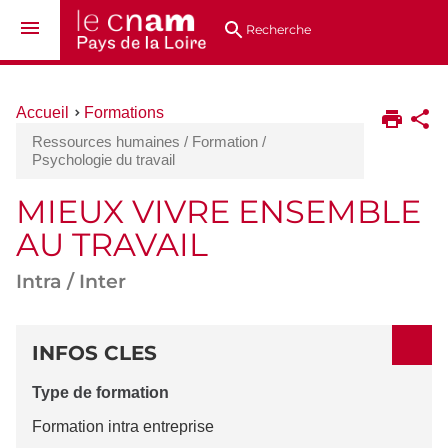
Aller
Navigation
Accès
Connexion
au
directs
Recherche
contenu
Vous
Accueil
Formations
êtes
Ressources humaines / Formation /
ici :
Psychologie du travail
MIEUX VIVRE ENSEMBLE
AU TRAVAIL
Intra / Inter
DÉTAILS
INFOS CLES
Type de formation
Formation intra entreprise