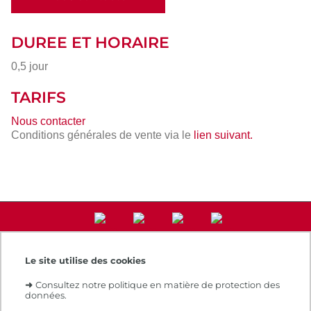
DUREE ET HORAIRE
0,5 jour
TARIFS
Nous contacter
Conditions générales de vente via le
lien suivant.
Le site utilise des cookies
Accès direct
➜
Consultez notre politique en matière de protection des
Notre e-boutique
données.
Espace numérique de formation