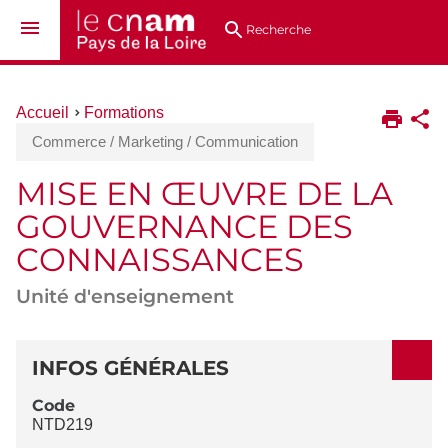
Aller
Navigation
Accès
Connexion
au
directs
Recherche
contenu
Vous
Accueil
Formations
êtes
Commerce / Marketing / Communication
ici :
MISE EN ŒUVRE DE LA
GOUVERNANCE DES
CONNAISSANCES
Unité d'enseignement
DÉTAILS
INFOS GÉNÉRALES
Code
NTD219