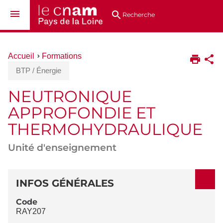
Aller
Navigation
Accès
Connexion
au
directs
Recherche
contenu
Vous
Accueil
Formations
êtes
BTP / Énergie
ici :
NEUTRONIQUE
APPROFONDIE ET
THERMOHYDRAULIQUE
Unité d'enseignement
DÉTAILS
INFOS GÉNÉRALES
Code
RAY207