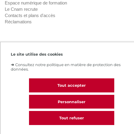
Espace numérique de formation
Le Cnam recrute
Contacts et plans d'accès
Réclamations
Intranet
Contacts et plans d'accès
CGV
Le site utilise des cookies
Règlement intérieur
Infos légales
➜
Consultez notre politique en matière de protection des
données.
Tout accepter
Personnaliser
Tout refuser
CALL
Nous contacter
Choisir mon semestre