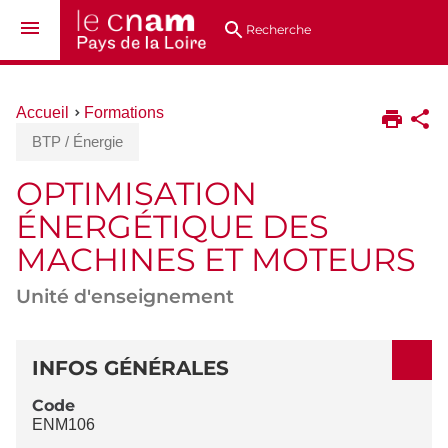
Aller
Navigation
Accès
Connexion
au
directs
Recherche
contenu
Vous
Accueil
Formations
êtes
BTP / Énergie
ici :
OPTIMISATION
ÉNERGÉTIQUE DES
MACHINES ET MOTEURS
Unité d'enseignement
DÉTAILS
INFOS GÉNÉRALES
Code
ENM106