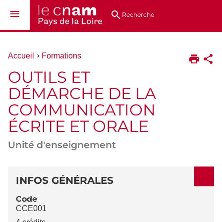
Aller
Navigation
Accès
Connexion
au
directs
Recherche
contenu
Vous
Accueil
Formations
êtes
OUTILS ET
ici :
DÉMARCHE DE LA
COMMUNICATION
ÉCRITE ET ORALE
Unité d'enseignement
DÉTAILS
INFOS GÉNÉRALES
Code
CCE001