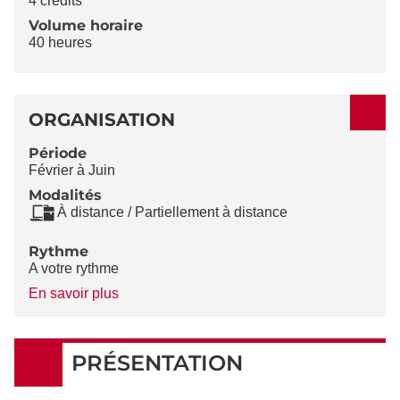
4 crédits
Volume horaire
40 heures
ORGANISATION
Période
Février à Juin
Modalités
À distance / Partiellement à distance
Rythme
A votre rythme
à
En savoir plus
propos
du
Rythme
PRÉSENTATION