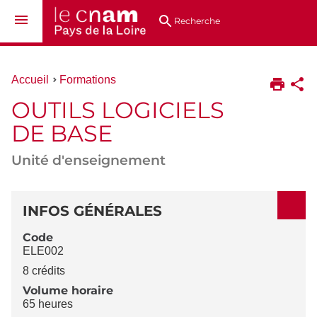
Aller
Navigation
Accès
Connexion
au
directs
Recherche
contenu
Vous
Accueil
Formations
êtes
OUTILS LOGICIELS
ici :
DE BASE
Unité d'enseignement
DÉTAILS
INFOS GÉNÉRALES
Code
ELE002
8 crédits
Volume horaire
65 heures