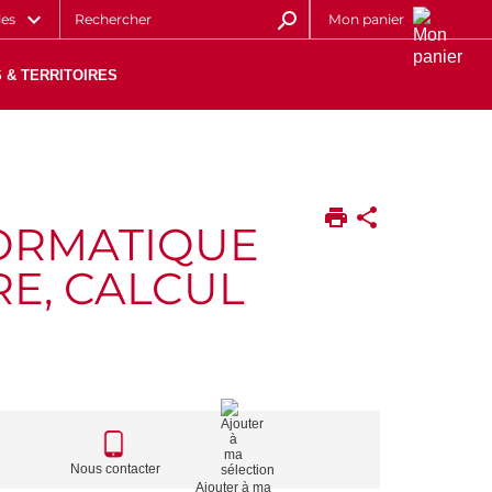
les
Mon panier
 & TERRITOIRES
FORMATIQUE
RE, CALCUL
CALL
TO
Nous contacter
Ajouter à ma