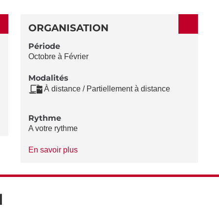
ORGANISATION
Période
Octobre à Février
Modalités
À distance / Partiellement à distance
Rythme
A votre rythme
à
En savoir plus
propos
du
Rythme
N