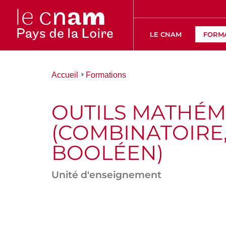
LE CNAM
FORM
Vous
Accueil
Formations
êtes
ici :
OUTILS MATHÉM
(COMBINATOIRE,
BOOLÉEN)
Unité d'enseignement
ACCÉDER
AUX