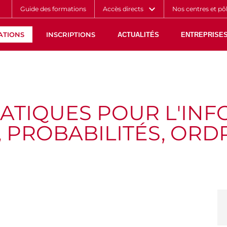
Aller
Navigation
Accès
Connexion
Guide des formations
Accès directs
Nos centres et pô
au
directs
contenu
ATIONS
INSCRIPTIONS
ACTUALITÉS
ENTREPRISES
ATIQUES POUR L'IN
 PROBABILITÉS, ORD