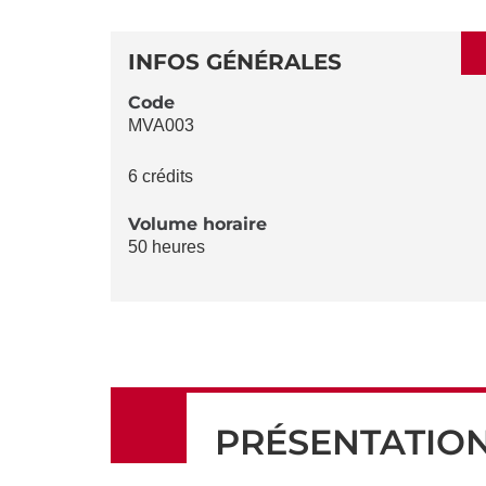
SECTIONS
DÉTAILS
DE
INFOS GÉNÉRALES
LA
Code
MVA003
FICHE
6 crédits
Volume horaire
50 heures
PRÉSENTATIO