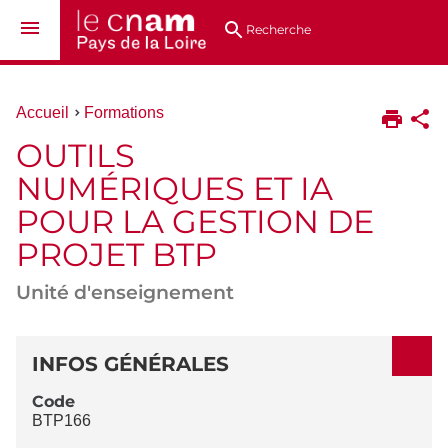
Aller
Navigation
Accès
Connexion
au
directs
Recherche
contenu
Vous
Accueil
Formations
êtes
OUTILS
ici :
NUMÉRIQUES ET IA
POUR LA GESTION DE
PROJET BTP
Unité d'enseignement
DÉTAILS
INFOS GÉNÉRALES
Code
BTP166