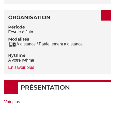
ORGANISATION
Période
Février à Juin
Modalités
À distance / Partiellement à distance
Rythme
A votre rythme
à
En savoir plus
propos
du
Rythme
PRÉSENTATION
de
Voir plus
détails