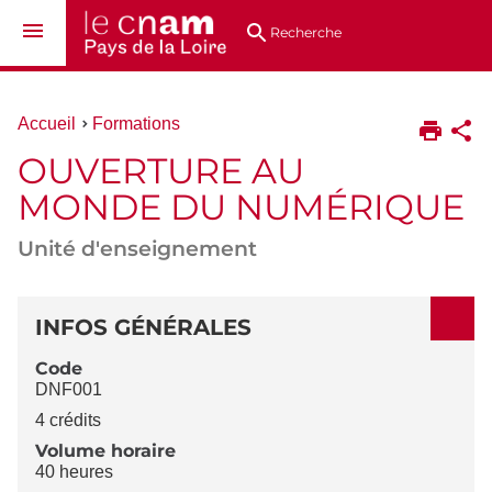
Aller
Navigation
Accès
Connexion
au
directs
Recherche
contenu
Vous
Accueil
Formations
êtes
OUVERTURE AU
ici :
MONDE DU NUMÉRIQUE
Unité d'enseignement
DÉTAILS
INFOS GÉNÉRALES
Code
DNF001
4 crédits
Volume horaire
40 heures