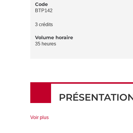
LA
Code
BTP142
FICHE
3 crédits
Volume horaire
35 heures
PRÉSENTATIO
de
Voir plus
détails