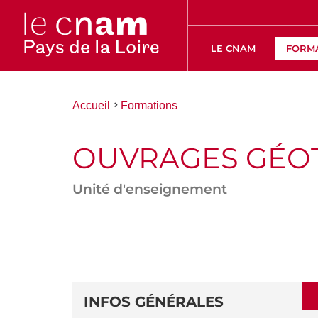
LE CNAM
FORM
Vous
Accueil
Formations
êtes
ici :
OUVRAGES GÉO
Unité d'enseignement
ACCÉDER
AUX
SECTIONS
DÉTAILS
DE
INFOS GÉNÉRALES