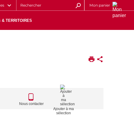
les
Mon panier
 & TERRITOIRES
CALL
TO
Nous contacter
Ajouter à ma
ACTIONS
sélection