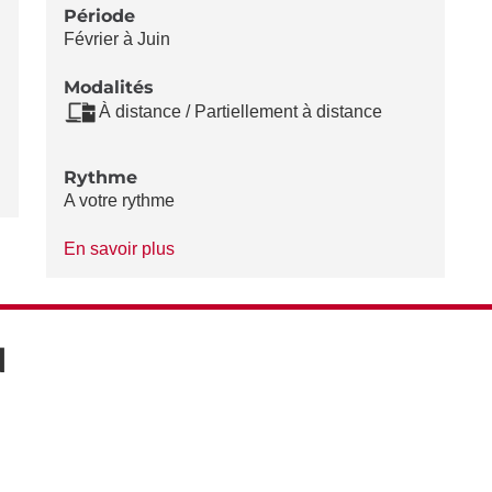
Période
Février à Juin
Modalités
À distance / Partiellement à distance
Rythme
A votre rythme
à
En savoir plus
propos
du
Rythme
N