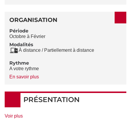
ORGANISATION
Période
Octobre à Février
Modalités
À distance / Partiellement à distance
Rythme
A votre rythme
à
En savoir plus
propos
du
Rythme
PRÉSENTATION
de
Voir plus
détails