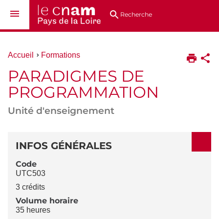
Aller
Navigation
Accès
Connexion
au
directs
Recherche
contenu
Vous
Accueil
Formations
êtes
PARADIGMES DE
ici :
PROGRAMMATION
Unité d'enseignement
DÉTAILS
INFOS GÉNÉRALES
Code
UTC503
3 crédits
Volume horaire
35 heures