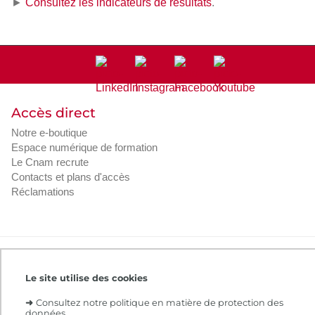
►
Consultez les indicateurs de résultats
.
Accès direct
Notre e-boutique
Espace numérique de formation
Le Cnam recrute
Contacts et plans d'accès
Réclamations
Intranet
Contacts et plans d'accès
CGV
Règlement intérieur
Infos légales
Le site utilise des cookies
➜
Consultez notre politique en matière de protection des
données.