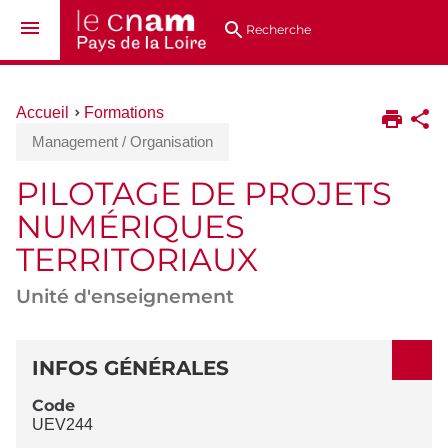
Aller
Navigation
Accès
Connexion
au
directs
Recherche
contenu
Vous
Accueil
Formations
êtes
Management / Organisation
ici :
PILOTAGE DE PROJETS
NUMÉRIQUES
TERRITORIAUX
Unité d'enseignement
DÉTAILS
INFOS GÉNÉRALES
Code
UEV244