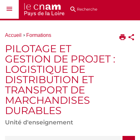
Aller
Navigation
Accès
Connexion
au
directs
Recherche
contenu
Vous
Accueil
Formations
êtes
PILOTAGE ET
ici :
GESTION DE PROJET :
LOGISTIQUE DE
DISTRIBUTION ET
TRANSPORT DE
MARCHANDISES
DURABLES
Unité d'enseignement