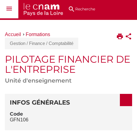
Aller
Navigation
Accès
Connexion
au
directs
Recherche
contenu
Vous
Accueil
Formations
êtes
Gestion / Finance / Comptabilité
ici :
PILOTAGE FINANCIER DE
L'ENTREPRISE
Unité d'enseignement
DÉTAILS
INFOS GÉNÉRALES
Code
GFN106