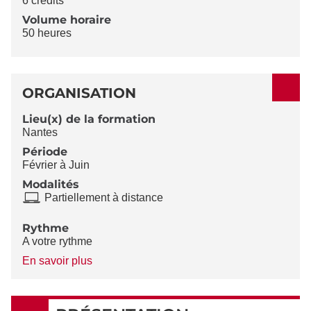
6 crédits
Volume horaire
50 heures
ORGANISATION
Lieu(x) de la formation
Nantes
Période
Février à Juin
Modalités
Partiellement à distance
Rythme
A votre rythme
à
En savoir plus
propos
du
Rythme