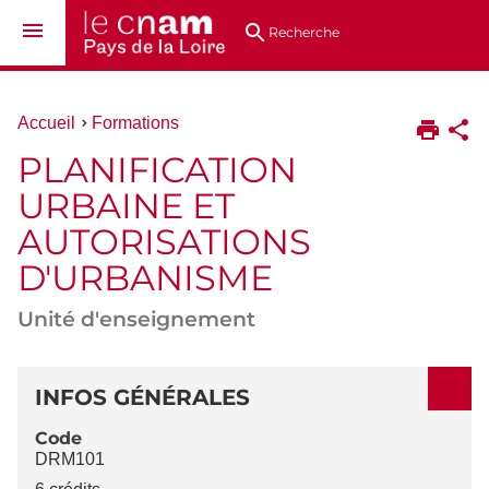
Aller
Navigation
Accès
Connexion
au
directs
Recherche
contenu
Vous
Accueil
Formations
êtes
PLANIFICATION
ici :
URBAINE ET
AUTORISATIONS
D'URBANISME
Unité d'enseignement
DÉTAILS
INFOS GÉNÉRALES
Code
DRM101