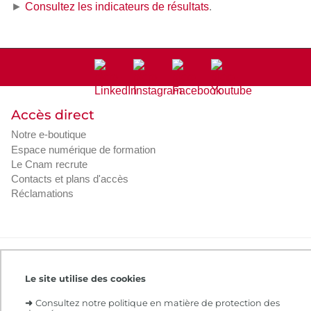
►
Consultez les indicateurs de résultats
.
Accès direct
Notre e-boutique
Espace numérique de formation
Le Cnam recrute
Contacts et plans d'accès
Réclamations
Intranet
Contacts et plans d'accès
CGV
Règlement intérieur
Infos légales
Le site utilise des cookies
➜
Consultez notre politique en matière de protection des