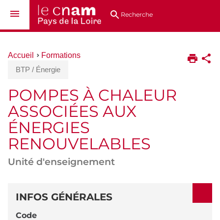
Aller
Navigation
Accès
Connexion
au
directs
Recherche
contenu
Vous
Accueil
Formations
êtes
BTP / Énergie
ici :
POMPES À CHALEUR
ASSOCIÉES AUX
ÉNERGIES
RENOUVELABLES
Unité d'enseignement
DÉTAILS
INFOS GÉNÉRALES
Code