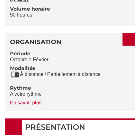
6 crédits
Volume horaire
50 heures
ORGANISATION
Période
Octobre à Février
Modalités
À distance / Partiellement à distance
Rythme
A votre rythme
à
En savoir plus
propos
du
Rythme
PRÉSENTATION