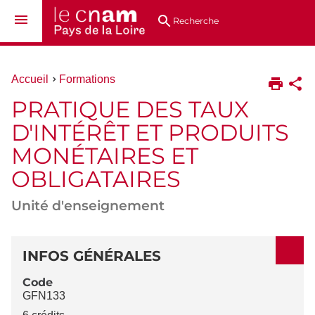
Aller
Navigation
Accès
Connexion
au
directs
Recherche
contenu
Vous
Accueil
Formations
êtes
PRATIQUE DES TAUX
ici :
D'INTÉRÊT ET PRODUITS
MONÉTAIRES ET
OBLIGATAIRES
Unité d'enseignement
DÉTAILS
INFOS GÉNÉRALES
Code
GFN133