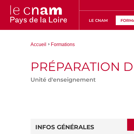
LE CNAM
FORM
Vous
Accueil
Formations
êtes
ici :
PRÉPARATION D
Unité d'enseignement
ACCÉDER
AUX
SECTIONS
DÉTAILS
DE
INFOS GÉNÉRALES