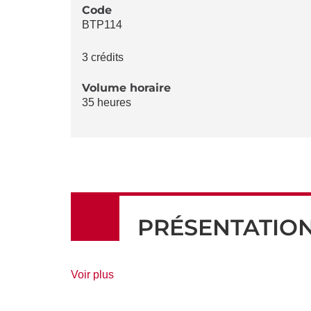
LA
Code
BTP114
FICHE
3 crédits
Volume horaire
35 heures
PRÉSENTATIO
de
Voir plus
détails