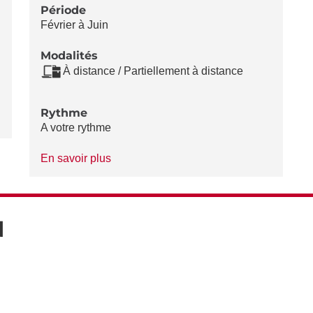
Période
Février à Juin
Modalités
À distance / Partiellement à distance
Rythme
A votre rythme
à
En savoir plus
propos
du
Rythme
N