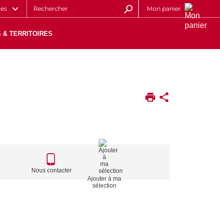
les
Mon panier
 & TERRITOIRES
CALL
TO
Nous contacter
Ajouter à ma
ACTIONS
sélection