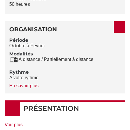
50 heures
ORGANISATION
Période
Octobre à Février
Modalités
À distance / Partiellement à distance
Rythme
A votre rythme
à
En savoir plus
propos
du
Rythme
PRÉSENTATION
de
Voir plus