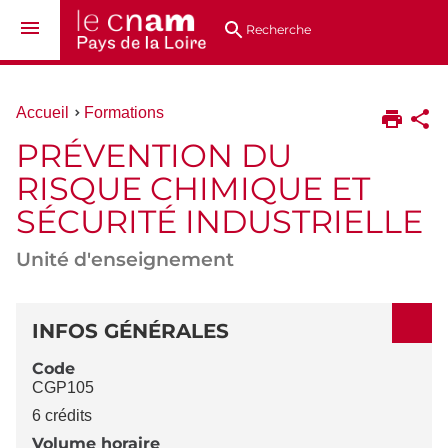
Aller
Navigation
Accès
Connexion
au
directs
Recherche
contenu
Vous
Accueil
Formations
êtes
PRÉVENTION DU
ici :
RISQUE CHIMIQUE ET
SÉCURITÉ INDUSTRIELLE
Unité d'enseignement
DÉTAILS
INFOS GÉNÉRALES
Code
CGP105
6 crédits
Volume horaire