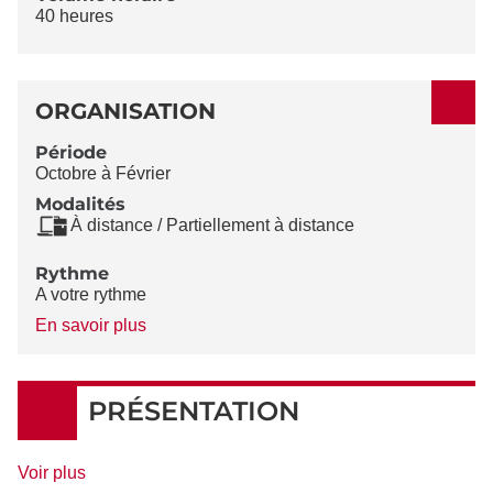
40 heures
ORGANISATION
Période
Octobre à Février
Modalités
À distance / Partiellement à distance
Rythme
A votre rythme
à
En savoir plus
propos
du
Rythme
PRÉSENTATION
de
Voir plus