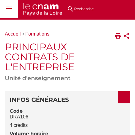
Aller
Navigation
Accès
Connexion
au
directs
Recherche
contenu
Vous
Accueil
Formations
êtes
PRINCIPAUX
ici :
CONTRATS DE
L'ENTREPRISE
Unité d'enseignement
DÉTAILS
INFOS GÉNÉRALES
Code
DRA106
4 crédits
Volume horaire