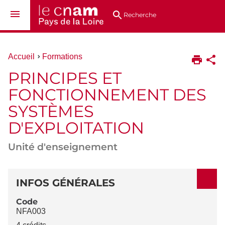
Aller
Navigation
Accès
Connexion
au
directs
Recherche
contenu
Vous
Accueil
Formations
êtes
PRINCIPES ET
ici :
FONCTIONNEMENT DES
SYSTÈMES
D'EXPLOITATION
Unité d'enseignement
DÉTAILS
INFOS GÉNÉRALES
Code
NFA003