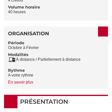
4 crédits
Volume horaire
40 heures
ORGANISATION
Période
Octobre à Février
Modalités
À distance / Partiellement à distance
Rythme
A votre rythme
à
En savoir plus
propos
du
Rythme
PRÉSENTATION