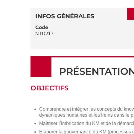
SECTIONS
DÉTAILS
DE
INFOS GÉNÉRALES
LA
Code
NTD217
FICHE
PRÉSENTATIO
OBJECTIFS
Comprendre et intégrer les concepts du knowl
dynamiques humaines et les freins dans le 
Maitriser l’imbrication du KM et de la déma
Elaborer la gouvernance du KM (processus e