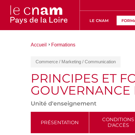
LE CNAM
FORM
Vous
Accueil
Formations
êtes
ici :
Commerce / Marketing / Communication
PRINCIPES ET 
GOUVERNANCE 
Unité d'enseignement
ACCÉDER
CONDITIONS
PRÉSENTATION
D'ACCÈS
AUX