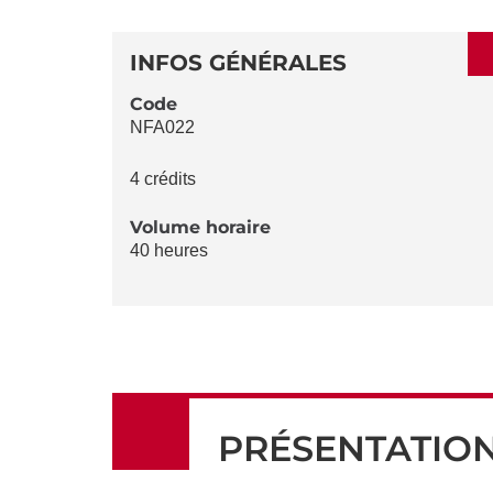
SECTIONS
DÉTAILS
DE
INFOS GÉNÉRALES
LA
Code
NFA022
FICHE
4 crédits
Volume horaire
40 heures
PRÉSENTATIO