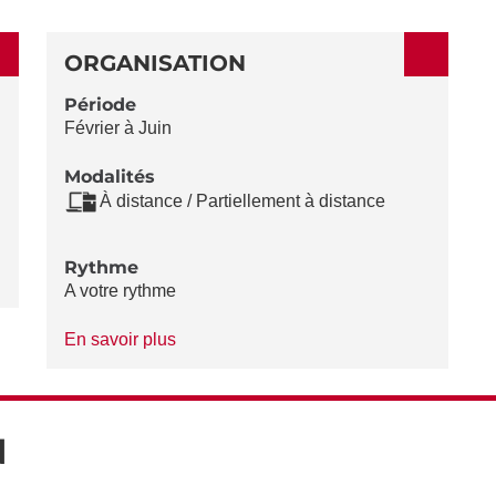
ORGANISATION
Période
Février à Juin
Modalités
À distance / Partiellement à distance
Rythme
A votre rythme
à
En savoir plus
propos
du
Rythme
N