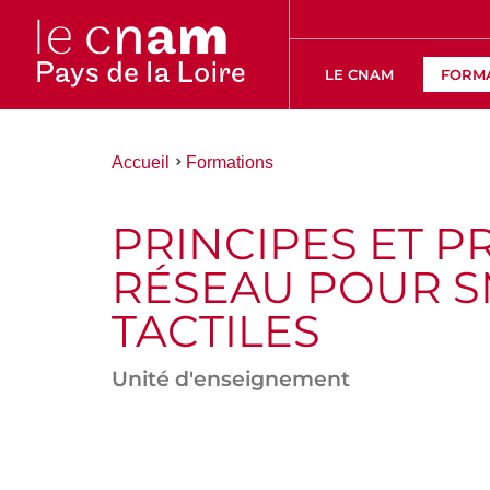
LE CNAM
FORM
Vous
Accueil
Formations
êtes
ici :
PRINCIPES ET 
RÉSEAU POUR S
TACTILES
Unité d'enseignement
ACCÉDER
AUX