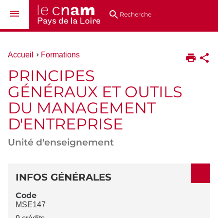
Aller
Navigation
Accès
Connexion
au
directs
Recherche
contenu
Vous
Accueil
Formations
êtes
PRINCIPES
ici :
GÉNÉRAUX ET OUTILS
DU MANAGEMENT
D'ENTREPRISE
Unité d'enseignement
DÉTAILS
INFOS GÉNÉRALES
Code
MSE147