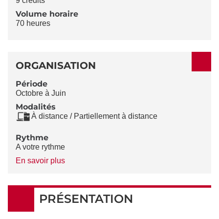
9 crédits
Volume horaire
70 heures
ORGANISATION
Période
Octobre à Juin
Modalités
À distance / Partiellement à distance
Rythme
A votre rythme
à
En savoir plus
propos
du
Rythme
PRÉSENTATION