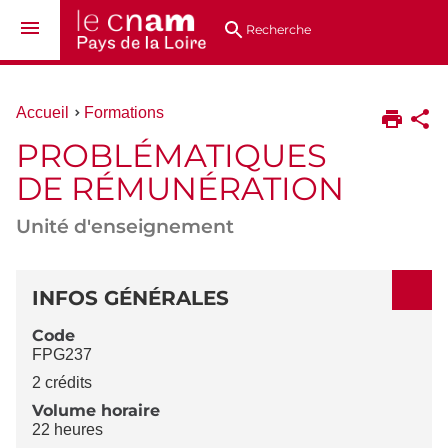
Aller
Navigation
Accès
Connexion
au
directs
Recherche
contenu
Vous
Accueil
Formations
êtes
PROBLÉMATIQUES
ici :
DE RÉMUNÉRATION
Unité d'enseignement
DÉTAILS
INFOS GÉNÉRALES
Code
FPG237
2 crédits
Volume horaire
22 heures