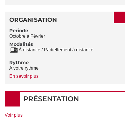
ORGANISATION
Période
Octobre à Février
Modalités
À distance / Partiellement à distance
Rythme
A votre rythme
à
En savoir plus
propos
du
Rythme
PRÉSENTATION
de
Voir plus
détails