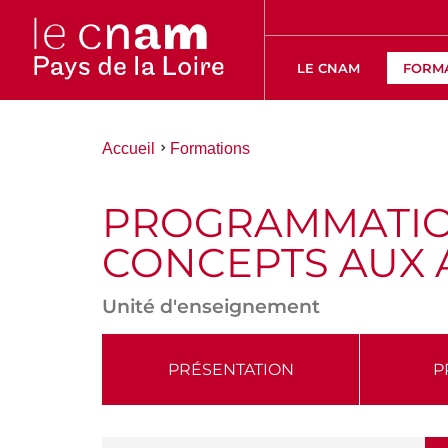
LE CNAM
FORM
Vous
Accueil
Formations
êtes
ici :
PROGRAMMATION
CONCEPTS AUX 
Unité d'enseignement
ACCÉDER
PRÉSENTATION
P
AUX
SECTIONS