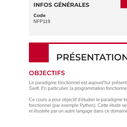
DÉTAILS
DE
INFOS GÉNÉRALES
LA
Code
NFP119
FICHE
PRÉSENTATIO
OBJECTIFS
Le paradigme fonctionnel est aujourd'hui présen
Swift. En particulier, la programmation fonction
Ce cours a pour objectif d'étudier le paradigme 
fonctionnel (par exemple Python). Cette étude se
et illustrée par un autre langage dans ce domain