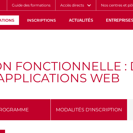
Aller
Navigation
Accès
Connexion
Guide des formations
Accès directs
Nos centres et pô
au
directs
contenu
ATIONS
INSCRIPTIONS
ACTUALITÉS
ENTREPRISES
 FONCTIONNELLE : 
APPLICATIONS WEB
ROGRAMME
MODALITÉS D'INSCRIPTION