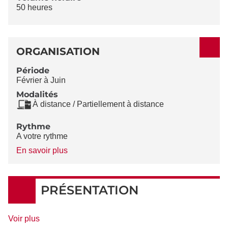
50 heures
ORGANISATION
Période
Février à Juin
Modalités
À distance / Partiellement à distance
Rythme
A votre rythme
à
En savoir plus
propos
du
Rythme
PRÉSENTATION
de
Voir plus