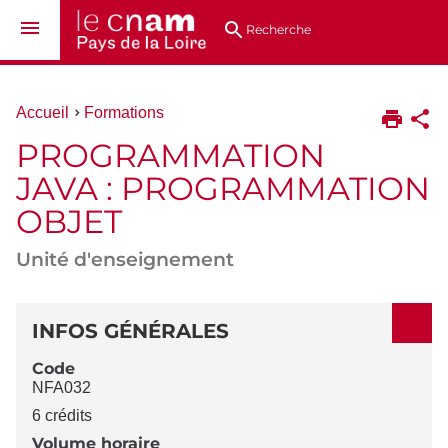
Aller
Navigation
Accès
Connexion
au
directs
Recherche
contenu
Vous
Accueil
Formations
êtes
PROGRAMMATION
ici :
JAVA : PROGRAMMATION
OBJET
Unité d'enseignement
DÉTAILS
INFOS GÉNÉRALES
Code
NFA032
6 crédits
Volume horaire