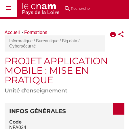
Aller
Navigation
Accès
Connexion
au
directs
Recherche
contenu
Vous
Accueil
Formations
êtes
Informatique / Bureautique / Big data /
ici :
Cybersécurité
PROJET APPLICATION
MOBILE : MISE EN
PRATIQUE
Unité d'enseignement
DÉTAILS
INFOS GÉNÉRALES
Code
NFA024