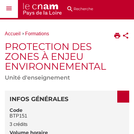
Aller
Navigation
Accès
Connexion
au
directs
Recherche
contenu
Vous
Accueil
Formations
êtes
PROTECTION DES
ici :
ZONES À ENJEU
ENVIRONNEMENTAL
Unité d'enseignement
DÉTAILS
INFOS GÉNÉRALES
Code
BTP151
3 crédits
Volume horaire