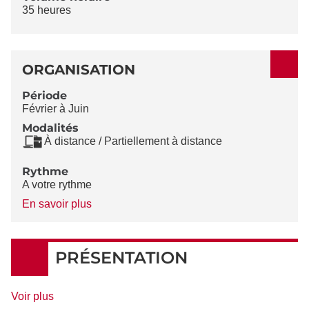
35 heures
ORGANISATION
Période
Février à Juin
Modalités
À distance / Partiellement à distance
Rythme
A votre rythme
à
En savoir plus
propos
du
Rythme
PRÉSENTATION
de
Voir plus