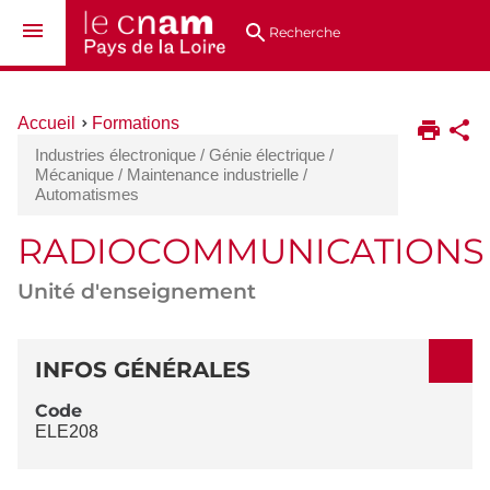
Aller
Navigation
Accès
Connexion
au
directs
Recherche
contenu
Vous
Accueil
Formations
êtes
Industries électronique / Génie électrique /
ici :
Mécanique / Maintenance industrielle /
Automatismes
RADIOCOMMUNICATIONS
Unité d'enseignement
DÉTAILS
INFOS GÉNÉRALES
Code
ELE208