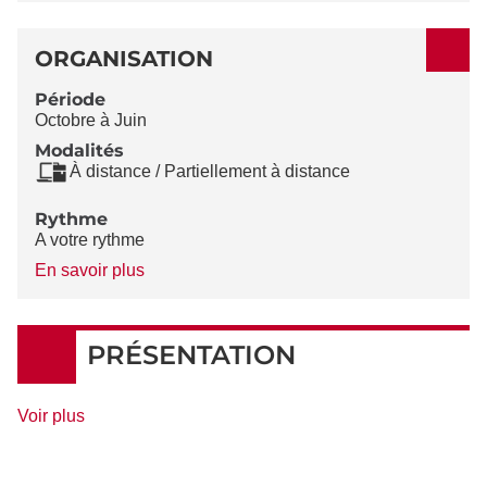
ORGANISATION
Période
Octobre à Juin
Modalités
À distance / Partiellement à distance
Rythme
A votre rythme
à
En savoir plus
propos
du
Rythme
PRÉSENTATION
de
Voir plus
détails