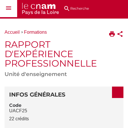
Aller
Navigation
Accès
Connexion
au
directs
Recherche
contenu
Vous
Accueil
Formations
êtes
RAPPORT
ici :
D'EXPÉRIENCE
PROFESSIONNELLE
Unité d'enseignement
DÉTAILS
INFOS GÉNÉRALES
Code
UACF25
22 crédits