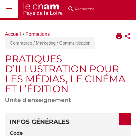
Aller
Navigation
Accès
Connexion
au
directs
Recherche
contenu
Vous
Accueil
Formations
êtes
Commerce / Marketing / Communication
ici :
PRATIQUES
D’ILLUSTRATION POUR
LES MÉDIAS, LE CINÉMA
ET L’ÉDITION
Unité d'enseignement
DÉTAILS
INFOS GÉNÉRALES
Code